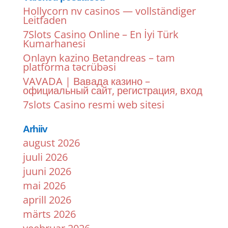
Hollycorn nv casinos — vollständiger
Leitfaden
7Slots Casino Online – En İyi Türk
Kumarhanesi
Onlayn kazino Betandreas – tam
platforma təcrübəsi
VAVADA | Вавада казино –
официальный сайт, регистрация, вход
7slots Casino resmi web sitesi
Arhiiv
august 2026
juuli 2026
juuni 2026
mai 2026
aprill 2026
märts 2026